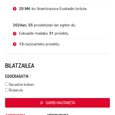
20 M€
-ko finantziazioa Euskadin lortuta
2024an
,
55
proiektutan lan egiten du:
Eskualde mailako
31
proiektu
13
nazioarteko proiektu
BILATZAILEA
EGOERAGATIK
Gauzatze bidean
Bukatuta
GARBI HAUTAKETA