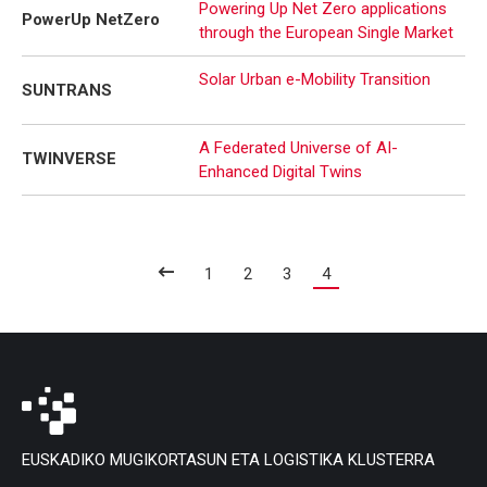
Powering Up Net Zero applications
PowerUp NetZero
through the European Single Market
Solar Urban e-Mobility Transition
SUNTRANS
A Federated Universe of AI-
TWINVERSE
Enhanced Digital Twins
1
2
3
4
EUSKADIKO MUGIKORTASUN ETA LOGISTIKA KLUSTERRA