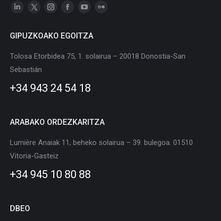
Linkedin
X
Instagram
Facebook
YouTube
Flickr
page
page
page
page
page
page
GIPUZKOAKO EGOITZA
opens
opens
opens
opens
opens
opens
in
in
in
in
in
in
Tolosa Etorbidea 75, 1. solairua – 20018 Donostia-San
new
new
new
new
new
new
Sebastián
window
window
window
window
window
window
+34 943 24 54 18
ARABAKO ORDEZKARITZA
Lumière Anaiak 11, beheko solairua – 39. bulegoa. 01510
Vitoria-Gasteiz
+34 945 10 80 88
DBEO