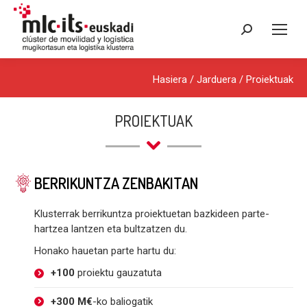
Search:
Hasiera
/ Jarduera /
Proiektuak
PROIEKTUAK
BERRIKUNTZA ZENBAKITAN
Klusterrak berrikuntza proiektuetan bazkideen parte-
hartzea lantzen eta bultzatzen du.
Honako hauetan parte hartu du:
+100
proiektu gauzatuta
+300 M€
-ko baliogatik