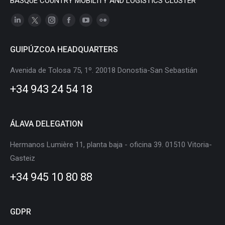
BASQUE COUNTRY MOBILITY AND LOGISTICS CLUSTER
Linkedin
X
Instagram
Facebook
YouTube
Flickr
page
page
page
page
page
page
GUIPÚZCOA HEADQUARTERS
opens
opens
opens
opens
opens
opens
in
in
in
in
in
in
Avenida de Tolosa 75, 1º. 20018 Donostia-San Sebastián
new
new
new
new
new
new
+34 943 24 54 18
window
window
window
window
window
window
ÁLAVA DELEGATION
Hermanos Lumière 11, planta baja - oficina 39. 01510 Vitoria-
Gasteiz
+34 945 10 80 88
GDPR