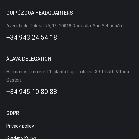
page
page
page
page
page
page
GUIPÚZCOA HEADQUARTERS
opens
opens
opens
opens
opens
opens
in
in
in
in
in
in
Avenida de Tolosa 75, 1º. 20018 Donostia-San Sebastián
new
new
new
new
new
new
+34 943 24 54 18
window
window
window
window
window
window
ÁLAVA DELEGATION
Hermanos Lumière 11, planta baja - oficina 39. 01510 Vitoria-
Gasteiz
+34 945 10 80 88
GDPR
Privacy policy
Cookies Policy