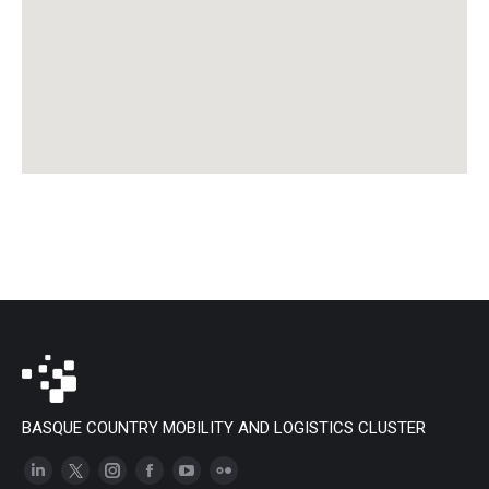
BASQUE COUNTRY MOBILITY AND LOGISTICS CLUSTER
Linkedin
X
Instagram
Facebook
YouTube
Flickr