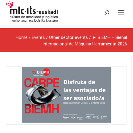
Search:
Home
/
Events
/
Other sector events
/ ► BIEMH – Bienal
Internacional de Máquina Herramienta 2026