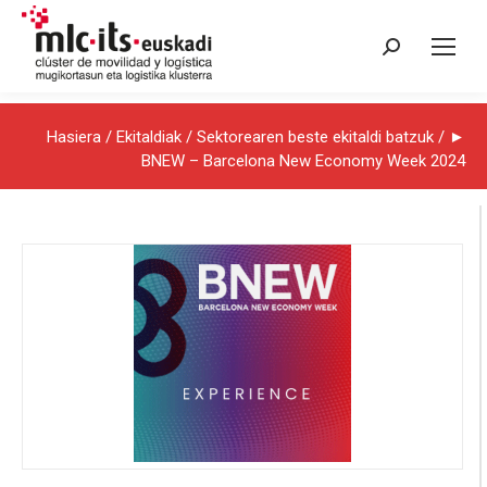
Search:
Hasiera
/
Ekitaldiak
/
Sektorearen beste ekitaldi batzuk
/ ►
BNEW – Barcelona New Economy Week 2024