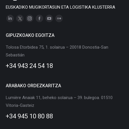
EUSKADIKO MUGIKORTASUN ETA LOGISTIKA KLUSTERRA
Linkedin
X
Instagram
Facebook
YouTube
Flickr
page
page
page
page
page
page
GIPUZKOAKO EGOITZA
opens
opens
opens
opens
opens
opens
in
in
in
in
in
in
Tolosa Etorbidea 75, 1. solairua – 20018 Donostia-San
new
new
new
new
new
new
Sebastián
window
window
window
window
window
window
+34 943 24 54 18
ARABAKO ORDEZKARITZA
Lumière Anaiak 11, beheko solairua – 39. bulegoa. 01510
Vitoria-Gasteiz
+34 945 10 80 88