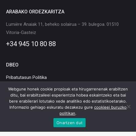
ARABAKO ORDEZKARITZA
Lumière Anaiak 11, beheko solairua – 39. bulegoa. 01510
Vitoria-Gasteiz
+34 945 10 80 88
DBEO
Pribatutasun Politika
Cookie Politika
Webgune honek cookie propioak eta hirugarrenenak erabiltzen
ditu, bai erabiltzaileei esperientzia hobea eskaintzeko eta bai
Lege Oharra
bere erabilerari lotutako xede analitiko edo estatistikoetarako.
Informazio gehiago eskuratu dezakezu gure
cookieei buruzko
politikan
.
Onartzen dut
Euskadiko Mugikortasun eta Logistika Klusterra © Copyright |
Lege
Oharra
|
Pribatutasun Politika
|
Cookie Politika
|
Web mapa