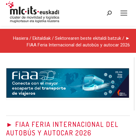
Search:
Hasiera
/
Ekitaldiak
/
Sektorearen beste ekitaldi batzuk
/ ►
FIAA Feria Internacional del autobús y autocar 2026
► FIAA FERIA INTERNACIONAL DEL
AUTOBÚS Y AUTOCAR 2026