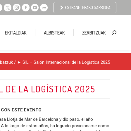
ESTRANETERAKO SARBIDEA
Linkedin
X
Instagram
Facebook
YouTube
Flickr
page
page
page
page
page
page
opens
opens
opens
opens
opens
opens
EKITALDIAK
ALBISTEAK
ZERBITZUAK
Search:
n
in
in
in
in
in
new
new
new
new
new
new
window
window
window
window
window
window
 batzuk
/ ► SIL – Salón Internacional de la Logística 2025
L DE LA LOGÍSTICA 2025
 CON ESTE EVENTO
sa Llotja de Mar de Barcelona y dio paso, el año
ís. A lo largo de estos años, ha logrado posicionarse como