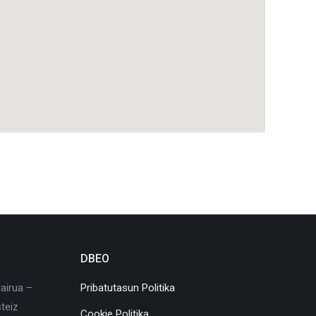
DBEO
airua –
Pribatutasun Politika
teiz
Cookie Politika