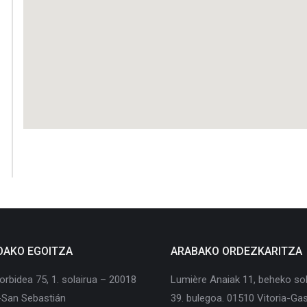
OAKO EGOITZA
ARABAKO ORDEZKARITZA
orbidea 75, 1. solairua – 20018
Lumière Anaiak 11, beheko sol
-San Sebastián
39. bulegoa. 01510 Vitoria-Gas