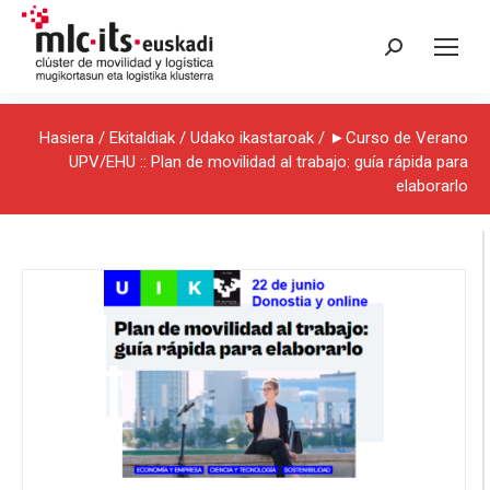
Search:
Hasiera
/
Ekitaldiak
/
Udako ikastaroak
/ ►Curso de Verano
UPV/EHU :: Plan de movilidad al trabajo: guía rápida para
elaborarlo