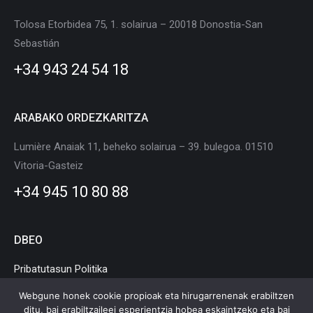
in
in
in
in
in
in
Tolosa Etorbidea 75, 1. solairua – 20018 Donostia-San
new
new
new
new
new
new
Sebastián
window
window
window
window
window
window
+34 943 24 54 18
ARABAKO ORDEZKARITZA
Lumière Anaiak 11, beheko solairua – 39. bulegoa. 01510
Vitoria-Gasteiz
+34 945 10 80 88
DBEO
Pribatutasun Politika
Cookie Politika
Webgune honek cookie propioak eta hirugarrenenak erabiltzen
ditu, bai erabiltzaileei esperientzia hobea eskaintzeko eta bai