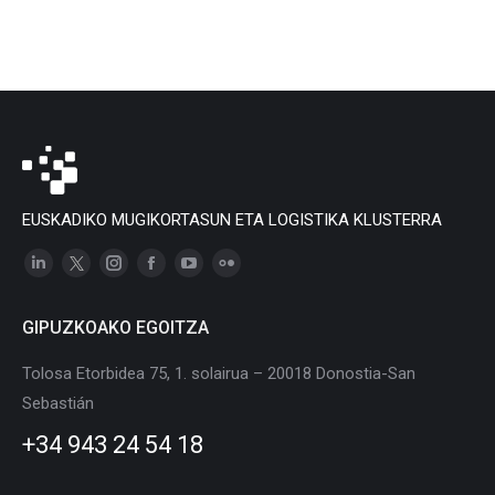
EUSKADIKO MUGIKORTASUN ETA LOGISTIKA KLUSTERRA
Linkedin
X
Instagram
Facebook
YouTube
Flickr
page
page
page
page
page
page
GIPUZKOAKO EGOITZA
opens
opens
opens
opens
opens
opens
in
in
in
in
in
in
Tolosa Etorbidea 75, 1. solairua – 20018 Donostia-San
new
new
new
new
new
new
Sebastián
window
window
window
window
window
window
+34 943 24 54 18