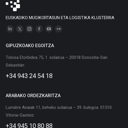
EUSKADIKO MUGIKORTASUN ETA LOGISTIKA KLUSTERRA
Linkedin
X
Instagram
Facebook
YouTube
Flickr
page
page
page
page
page
page
GIPUZKOAKO EGOITZA
opens
opens
opens
opens
opens
opens
in
in
in
in
in
in
Tolosa Etorbidea 75, 1. solairua – 20018 Donostia-San
new
new
new
new
new
new
Sebastián
window
window
window
window
window
window
+34 943 24 54 18
ARABAKO ORDEZKARITZA
Lumière Anaiak 11, beheko solairua – 39. bulegoa. 01510
Vitoria-Gasteiz
+34 945 10 80 88