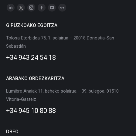
Linkedin
X
Instagram
Facebook
YouTube
Flickr
page
page
page
page
page
page
GIPUZKOAKO EGOITZA
opens
opens
opens
opens
opens
opens
in
in
in
in
in
in
Tolosa Etorbidea 75, 1. solairua – 20018 Donostia-San
new
new
new
new
new
new
Sebastián
window
window
window
window
window
window
+34 943 24 54 18
ARABAKO ORDEZKARITZA
Lumière Anaiak 11, beheko solairua – 39. bulegoa. 01510
Vitoria-Gasteiz
+34 945 10 80 88
DBEO