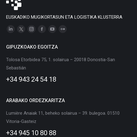
EUSKADIKO MUGIKORTASUN ETA LOGISTIKA KLUSTERRA
Linkedin
X
Instagram
Facebook
YouTube
Flickr
page
page
page
page
page
page
GIPUZKOAKO EGOITZA
opens
opens
opens
opens
opens
opens
in
in
in
in
in
in
Tolosa Etorbidea 75, 1. solairua – 20018 Donostia-San
new
new
new
new
new
new
Sebastián
window
window
window
window
window
window
+34 943 24 54 18
ARABAKO ORDEZKARITZA
Lumière Anaiak 11, beheko solairua – 39. bulegoa. 01510
Vitoria-Gasteiz
+34 945 10 80 88