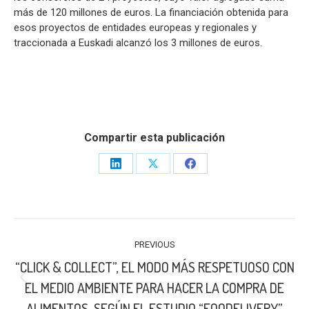
más de 120 millones de euros. La financiación obtenida para
esos proyectos de entidades europeas y regionales y
traccionada a Euskadi alcanzó los 3 millones de euros.
Compartir esta publicación
Share
Share
Share
on
on
on
LinkedIn
X
Facebook
POST
PREVIOUS
NAVIGATION
“CLICK & COLLECT”, EL MODO MÁS RESPETUOSO CON
Previous
EL MEDIO AMBIENTE PARA HACER LA COMPRA DE
post:
ALIMENTOS, SEGÚN EL ESTUDIO “FOODELIVERY”