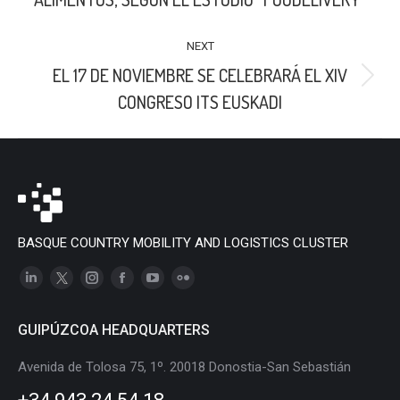
NEXT
EL 17 DE NOVIEMBRE SE CELEBRARÁ EL XIV
Next
CONGRESO ITS EUSKADI
post:
BASQUE COUNTRY MOBILITY AND LOGISTICS CLUSTER
Linkedin
X
Instagram
Facebook
YouTube
Flickr
page
page
page
page
page
page
GUIPÚZCOA HEADQUARTERS
opens
opens
opens
opens
opens
opens
in
in
in
in
in
in
Avenida de Tolosa 75, 1º. 20018 Donostia-San Sebastián
new
new
new
new
new
new