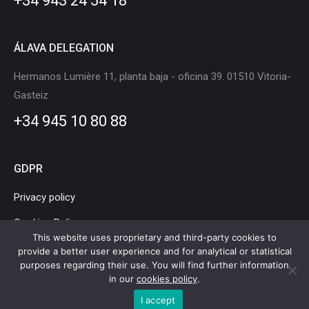
+34 943 24 54 18
window
window
window
window
window
window
ÁLAVA DELEGATION
Hermanos Lumière 11, planta baja - oficina 39. 01510 Vitoria-
Gasteiz
+34 945 10 80 88
GDPR
Privacy policy
Cookies Policy
This website uses proprietary and third-party cookies to
Legal Notice
provide a better user experience and for analytical or statistical
purposes regarding their use. You will find further information
in our
cookies policy
.
I accept
Basque Country Mobility and Logistics Cluster © Copyright |
Legal