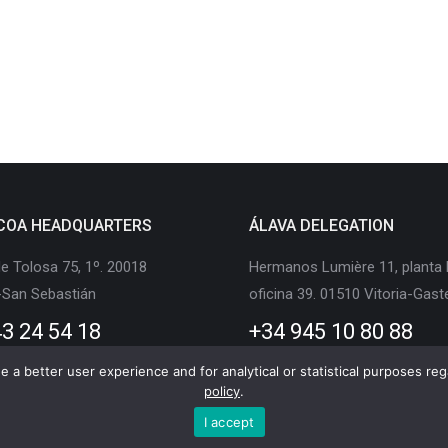
COA HEADQUARTERS
ÁLAVA DELEGATION
e Tolosa 75, 1º. 20018
Hermanos Lumière 11, planta 
-San Sebastián
oficina 39. 01510 Vitoria-Gast
3 24 54 18
+34 945 10 80 88
 a better user experience and for analytical or statistical purposes rega
policy
.
I accept
ility and Logistics Cluster © Copyright |
Legal Notice
|
Privacy policy
|
Cookie