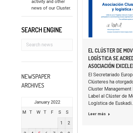
activity and other
news of our Cluster.
SEARCH ENGINE
EL CLÚSTER DE MOV
LOGÍSTICA SE ACRE
ASOCIACIÓN EXCEL
El Secretariado Europ
NEWSPAPER
Clústeres ha otorgad
ARCHIVES
Cluster Management 
Label al Clúster de M
January 2022
Logística de Euskadi
M
T
W
T
F
S
S
Leer más
1
2