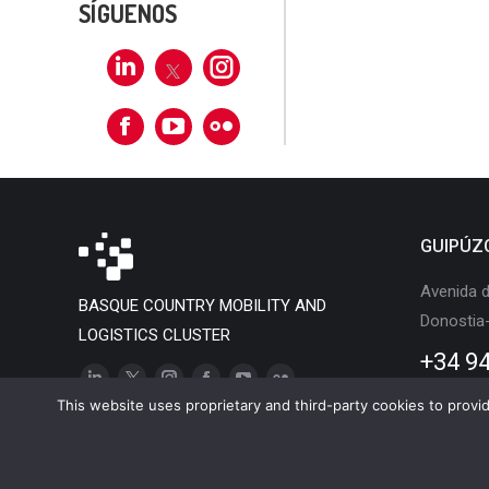
SÍGUENOS
Linkedin
X
Instagram
Facebook
Flickr
GUIPÚZ
Avenida d
BASQUE COUNTRY MOBILITY AND
Donostia
LOGISTICS CLUSTER
+34 94
Linkedin
X
Instagram
Facebook
YouTube
Flickr
This website uses proprietary and third-party cookies to provide
page
page
page
page
page
page
opens
opens
opens
opens
opens
opens
Basque Country Mob
in
in
in
in
in
in