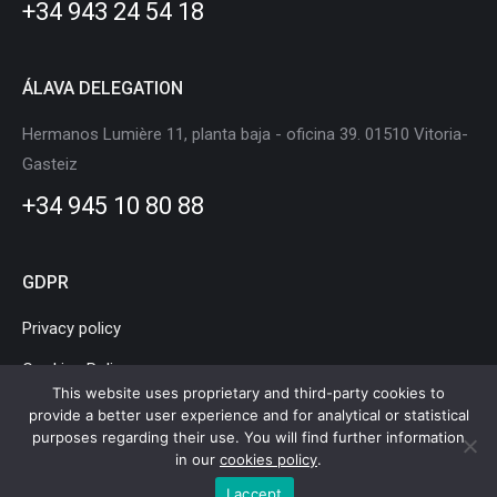
+34 943 24 54 18
window
window
window
window
window
window
ÁLAVA DELEGATION
Hermanos Lumière 11, planta baja - oficina 39. 01510 Vitoria-
Gasteiz
+34 945 10 80 88
GDPR
Privacy policy
Cookies Policy
This website uses proprietary and third-party cookies to
Legal Notice
provide a better user experience and for analytical or statistical
purposes regarding their use. You will find further information
in our
cookies policy
.
I accept