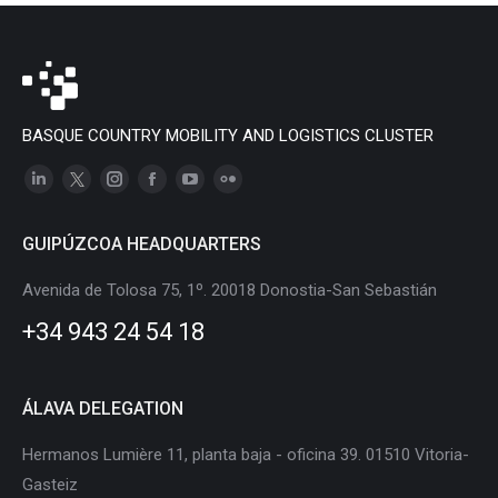
BASQUE COUNTRY MOBILITY AND LOGISTICS CLUSTER
Linkedin
X
Instagram
Facebook
YouTube
Flickr
page
page
page
page
page
page
GUIPÚZCOA HEADQUARTERS
opens
opens
opens
opens
opens
opens
in
in
in
in
in
in
Avenida de Tolosa 75, 1º. 20018 Donostia-San Sebastián
new
new
new
new
new
new
+34 943 24 54 18
window
window
window
window
window
window
ÁLAVA DELEGATION
Hermanos Lumière 11, planta baja - oficina 39. 01510 Vitoria-
Gasteiz