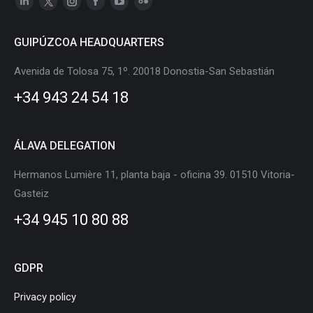
Linkedin
X
Instagram
Facebook
YouTube
Flickr
page
page
page
page
page
page
GUIPÚZCOA HEADQUARTERS
opens
opens
opens
opens
opens
opens
in
in
in
in
in
in
Avenida de Tolosa 75, 1º. 20018 Donostia-San Sebastián
new
new
new
new
new
new
+34 943 24 54 18
window
window
window
window
window
window
ÁLAVA DELEGATION
Hermanos Lumière 11, planta baja - oficina 39. 01510 Vitoria-
Gasteiz
+34 945 10 80 88
GDPR
Privacy policy