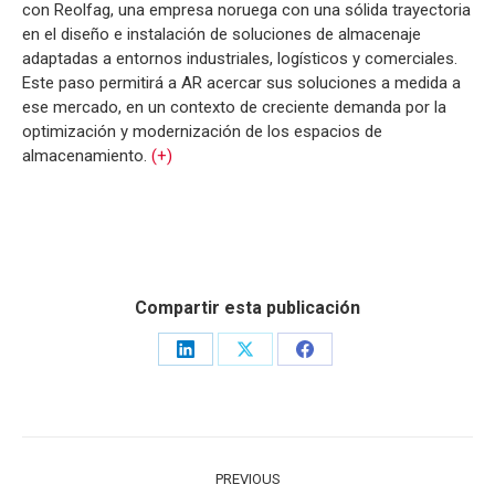
con Reolfag, una empresa noruega con una sólida trayectoria
en el diseño e instalación de soluciones de almacenaje
adaptadas a entornos industriales, logísticos y comerciales.
Este paso permitirá a AR acercar sus soluciones a medida a
ese mercado, en un contexto de creciente demanda por la
optimización y modernización de los espacios de
almacenamiento.
(+)
Compartir esta publicación
Share
Share
Share
on
on
on
LinkedIn
X
Facebook
POST
PREVIOUS
NAVIGATION