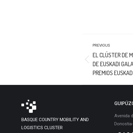
POST
PREVIOUS
NAVIGATION
EL CLÚSTER DE M
Previous
DE EUSKADI GALA
post:
PREMIOS EUSKAD
GUIPÚZ
Avenida d
BASQUE COUNTRY MOBILITY AND
Donostia
LOGISTICS CLUSTER