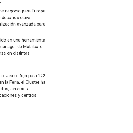
.
 de negocio para Europa
s desafíos clave
talización avanzada para
tido en una herramienta
s manager de Mobilsafe
se en distintas
tico vasco. Agrupa a 122
la Feria, el Clúster ha
tos, servicios,
upaciones y centros