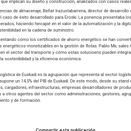
s que implican su diseño y construcción, analizados con casos reales
iencias de almacenaje, Beñat Irazustabarrena, director de desarrollo
l caso de éxito desarrollado para Eroski. La ponencia presentaba lo
erados, haciendo hincapié en el valor de la automatización y la digi
ostenibilidad en la cadena de suministro.
sentando cómo los certificados de ahorro energético se han conver
s energéticos monetizables en la gestión de flotas. Pablo Mir, sale
en el sector del transporte y cómo estas solucioens pueden integrar
a sostenibilidad y la eficiencia económica.
Logística de Euskadi es la agrupación que representa al sector logís
supone un 14,5% del PIB de Euskadi. De este modo, desde su stand en 
, cargadores, infraestructuras, empresas desarrolladores de produc
y a otros agentes del sector como administraciones, gestores, agr
iento y de formación.
Compartir esta publicación