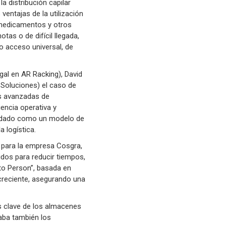
a distribución capilar
ventajas de la utilización
n medicamentos y otros
as o de difícil llegada,
o acceso universal, de
gal en AR Racking), David
 Soluciones) el caso de
es avanzadas de
encia operativa y
olidado como un modelo de
a logística.
o para la empresa Cosgra,
idos para reducir tiempos,
to Person”, basada en
creciente, asegurando una
as clave de los almacenes
daba también los