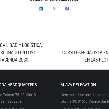
Share
Share
Share
on
on
on
LinkedIn
X
Facebook
OVILIDAD Y LOGÍSTICA
Next
RDONADO EN LOS I
CURSO ESPECIALISTA EN
post:
I AGENDA 2030
EN LAS FLOT
COA HEADQUARTERS
ÁLAVA DELEGATION
e Tolosa 75, 1º. 20018
Hermanos Lumière 11, planta 
-San Sebastián
oficina 39. 01510 Vitoria-Gast