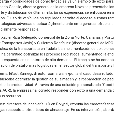
rga y posibilidades de conectividad es ya un ejemplo de éxito para l
ando Castillo, director general de la empresa Novaltia presentaba las 
rte y distribución de última milla. En su experiencia, se enfocaba e
s. El uso de vehículos no tripulados permite el acceso a zonas remot
tológicas adversas o actuar ágilmente ante emergencias, ofreciend
ocialmente responsable.
 Xabier Rica (delegado comercial de la Zona Norte, Canarias y Portu
de Transportes Jaylo) y Guillermo Rodríguez (director general de MRC
gística de la transportista en Tudela. La implementación de solucion
 ha permitido optimizar los procesos logísticos, aumentando la efici
e respuesta en un entorno de alta demanda. El trabajo se ha cons
ación de plataformas logísticas en el sector global del transporte y l
ms, Eñaut Sarriegi, director comercial exponía el caso desarrollad
buscaba optimizar la gestión de su almacén y la rpeparación de ped
tar la productividad. A través de una solución personalizada “Good 
ía ACR), la empresa ha logrado responder con éxito a una demanda 
sus recursos.
uez, directora de ingeniería I+D en Polypal, exponía las característic
jas respecto a otros tipos de almacenaje. En su intervención, abor