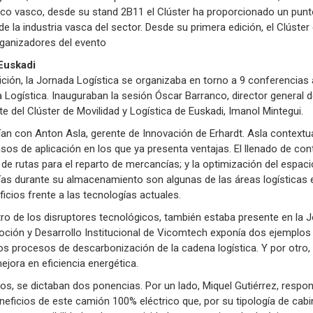
tico vasco, desde su stand 2B11 el Clúster ha proporcionado un pun
e la industria vasca del sector. Desde su primera edición, el Clúste
rganizadores del evento
Euskadi
ión, la Jornada Logística se organizaba en torno a 9 conferencias
a Logística. Inauguraban la sesión Óscar Barranco, director general 
nte del Clúster de Movilidad y Logística de Euskadi, Imanol Mintegui.
ían con Anton Asla, gerente de Innovación de Erhardt. Asla context
asos de aplicación en los que ya presenta ventajas. El llenado de c
 de rutas para el reparto de mercancías; y la optimización del espaci
s durante su almacenamiento son algunas de las áreas logísticas e
icios frente a las tecnologías actuales.
, otro de los disruptores tecnológicos, también estaba presente en la
oción y Desarrollo Institucional de Vicomtech exponía dos ejemplos 
los procesos de descarbonización de la cadena logística. Y por otro
mejora en eficiencia energética.
os, se dictaban dos ponencias. Por un lado, Miquel Gutiérrez, respon
neficios de este camión 100% eléctrico que, por su tipología de cabi