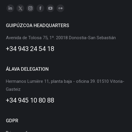
Linkedin
X
Instagram
Facebook
YouTube
Flickr
page
page
page
page
page
page
GUIPÚZCOA HEADQUARTERS
opens
opens
opens
opens
opens
opens
in
in
in
in
in
in
Avenida de Tolosa 75, 1º. 20018 Donostia-San Sebastián
new
new
new
new
new
new
+34 943 24 54 18
window
window
window
window
window
window
ÁLAVA DELEGATION
Hermanos Lumière 11, planta baja - oficina 39. 01510 Vitoria-
Gasteiz
+34 945 10 80 88
GDPR