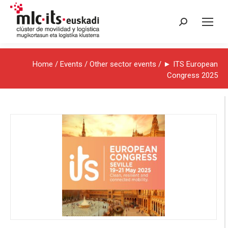
Search:
Home
/
Events
/
Other sector events
/ ► ITS European
Congress 2025