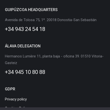
page
page
page
page
page
page
GUIPÚZCOA HEADQUARTERS
opens
opens
opens
opens
opens
opens
in
in
in
in
in
in
Avenida de Tolosa 75, 1º. 20018 Donostia-San Sebastián
new
new
new
new
new
new
+34 943 24 54 18
window
window
window
window
window
window
ÁLAVA DELEGATION
Hermanos Lumière 11, planta baja - oficina 39. 01510 Vitoria-
Gasteiz
+34 945 10 80 88
GDPR
Privacy policy
Cookies Policy