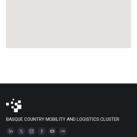
BASQUE COUNTRY MOBILITY AND LOGISTICS CLUSTER
Linkedin
X
Instagram
Facebook
YouTube
Flickr