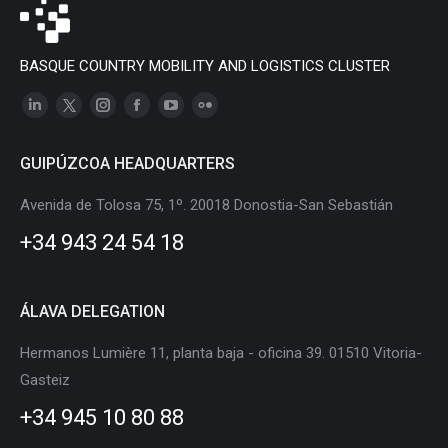
BASQUE COUNTRY MOBILITY AND LOGISTICS CLUSTER
Linkedin
X
Instagram
Facebook
YouTube
Flickr
page
page
page
page
page
page
GUIPÚZCOA HEADQUARTERS
opens
opens
opens
opens
opens
opens
in
in
in
in
in
in
Avenida de Tolosa 75, 1º. 20018 Donostia-San Sebastián
new
new
new
new
new
new
+34 943 24 54 18
window
window
window
window
window
window
ÁLAVA DELEGATION
Hermanos Lumière 11, planta baja - oficina 39. 01510 Vitoria-
Gasteiz
+34 945 10 80 88