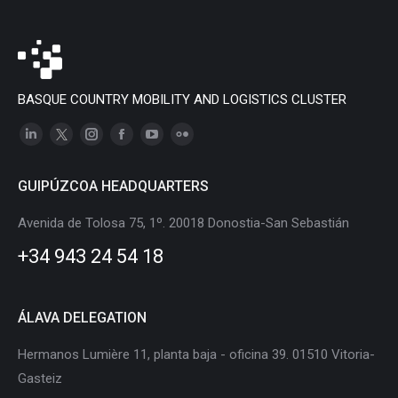
BASQUE COUNTRY MOBILITY AND LOGISTICS CLUSTER
Linkedin
X
Instagram
Facebook
YouTube
Flickr
page
page
page
page
page
page
GUIPÚZCOA HEADQUARTERS
opens
opens
opens
opens
opens
opens
in
in
in
in
in
in
Avenida de Tolosa 75, 1º. 20018 Donostia-San Sebastián
new
new
new
new
new
new
+34 943 24 54 18
window
window
window
window
window
window
ÁLAVA DELEGATION
Hermanos Lumière 11, planta baja - oficina 39. 01510 Vitoria-
Gasteiz