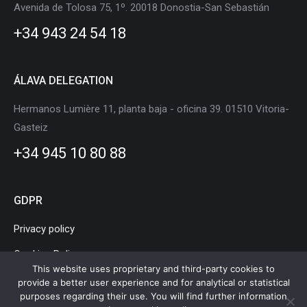
in
in
in
in
in
in
Avenida de Tolosa 75, 1º. 20018 Donostia-San Sebastián
new
new
new
new
new
new
+34 943 24 54 18
window
window
window
window
window
window
ÁLAVA DELEGATION
Hermanos Lumière 11, planta baja - oficina 39. 01510 Vitoria-
Gasteiz
+34 945 10 80 88
GDPR
Privacy policy
Cookies Policy
This website uses proprietary and third-party cookies to
Legal Notice
provide a better user experience and for analytical or statistical
purposes regarding their use. You will find further information