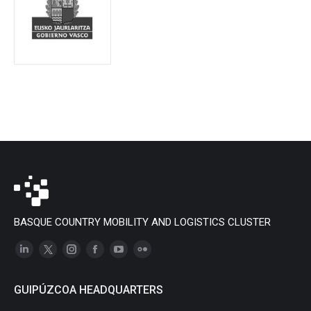
BASQUE COUNTRY MOBILITY AND LOGISTICS CLUSTER
Linkedin
X
Instagram
Facebook
YouTube
Flickr
page
page
page
page
page
page
GUIPÚZCOA HEADQUARTERS
opens
opens
opens
opens
opens
opens