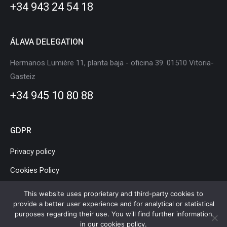
+34 943 24 54 18
window
window
window
window
window
window
ÁLAVA DELEGATION
Hermanos Lumière 11, planta baja - oficina 39. 01510 Vitoria-
Gasteiz
+34 945 10 80 88
GDPR
Privacy policy
Cookies Policy
Legal Notice
This website uses proprietary and third-party cookies to
provide a better user experience and for analytical or statistical
purposes regarding their use. You will find further information
in our
cookies policy
.