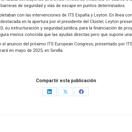
e barreras de seguridad y vías de escape en puntos determinados.
etaban con las intervenciones de ITS España y Leyton. En línea con 
 destacada en la apertura por el presidente del Clúster, Leyton prese
D, su estructuración y seguridad jurídica, para la financiación de pro
 figura menos conocida que las ayudas directas pero que supone una 
n el anuncio del próximo ITS European Congress, presentado por ITS 
rará en mayo de 2025, en Sevilla.
Compartir esta publicación
Share
Share
Share
on
on
on
LinkedIn
X
Facebook