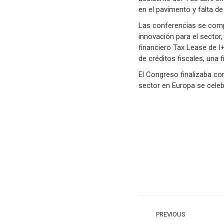
en el pavimento y falta d
Las conferencias se compl
innovación para el sector,
financiero Tax Lease de I+
de créditos fiscales, una
El Congreso finalizaba co
sector en Europa se celeb
POST
PREVIOUS
NAVIGATION