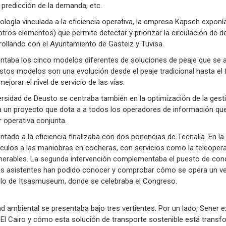
 predicción de la demanda, etc.
logía vinculada a la eficiencia operativa, la empresa Kapsch exponía
tros elementos) que permite detectar y priorizar la circulación de 
rrollando con el Ayuntamiento de Gasteiz y Tuvisa.
entaba los cinco modelos diferentes de soluciones de peaje que se a
Estos modelos son una evolución desde el peaje tradicional hasta el 
jorar el nivel de servicio de las vías.
ersidad de Deusto se centraba también en la optimización de la gesti
 un proyecto que dota a a todos los operadores de información que l
 operativa conjunta.
ntado a la eficiencia finalizaba con dos ponencias de Tecnalia. En la 
ulos a las maniobras en cocheras, con servicios como la teleoperac
lnerables. La segunda intervención complementaba el puesto de con
os asistentes han podido conocer y comprobar cómo se opera un veh
ulo de Itsasmuseum, donde se celebraba el Congreso.
dad ambiental se presentaba bajo tres vertientes. Por un lado, Sener 
 El Cairo y cómo esta solución de transporte sostenible está transf