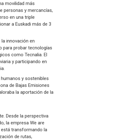
una movilidad más
d de personas y mercancías,
erso en una triple
ccionar a Euskadi más de 3
 la innovación en
lab para probar tecnologías
gicos como Tecnalia. El
viaria y participando en
ia.
s humanos y sostenibles
 Zona de Bajas Emisiones
loraba la aportación de la
te. Desde la perspectiva
ido, la empresa We are
al está transformando la
zación de rutas,