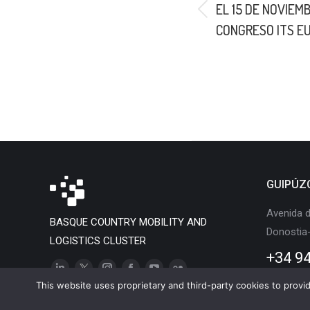
EL 15 DE NOVIEM
Previous
CONGRESO ITS E
post:
GUIPÚZ
Avenida d
BASQUE COUNTRY MOBILITY AND
Donostia
LOGISTICS CLUSTER
+34 94
Linkedin
X
Instagram
Facebook
YouTube
Flickr
This website uses proprietary and third-party cookies to provide
page
page
page
page
page
page