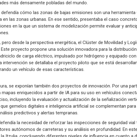
udades más densamente pobladas del mundo.
 defendía cómo las zonas de bajas emisiones son una herramienta út
ida en las zonas urbanas. En ese sentido, presentaba el caso concret
siones en la que un sistema de modelización permite evaluar y antici
ones.
 pero desde la perspectiva energética, el Clúster de Movilidad y Log
 Este proyecto propone una solución innovadora para la distribución 
driciclo de carga eléctrico, impulsado por hidrógeno y equipado con
a intervención se detallaba el proyecto piloto que se está desarrolla
rando un vehículo de esas características.
ura, se exponían también dos proyectos de innovación. Por una part
n mapas enriquecidos a partir de IA para su uso en vehículos conec
o, incluyendo la evaluación y actualización de la señalización vertic
que gemelos digitales e inteligencia artificial se complementan para 
análisis predictivos y alertas tempranas.
efendía la necesidad de reforzar las inspecciones de seguridad vial 
ores autónomos de carreteras y su análisis en profundidad. En este 
n la Itzulia, concluyendo diferentes niveles de influencia en cuanto a 