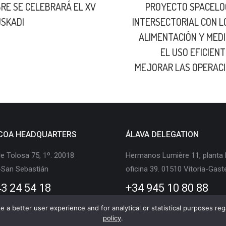
BRE SE CELEBRARÁ EL XV
PROYECTO SPACELO
USKADI
INTERSECTORIAL CON L
ALIMENTACIÓN Y MED
Next
EL USO EFICIEN
post:
MEJORAR LAS OPERACI
COA HEADQUARTERS
ÁLAVA DELEGATION
e Tolosa 75, 1º. 20018
Hermanos Lumière 11, planta 
-San Sebastián
oficina 39. 01510 Vitoria-Gast
3 24 54 18
+34 945 10 80 88
 a better user experience and for analytical or statistical purposes rega
policy
.