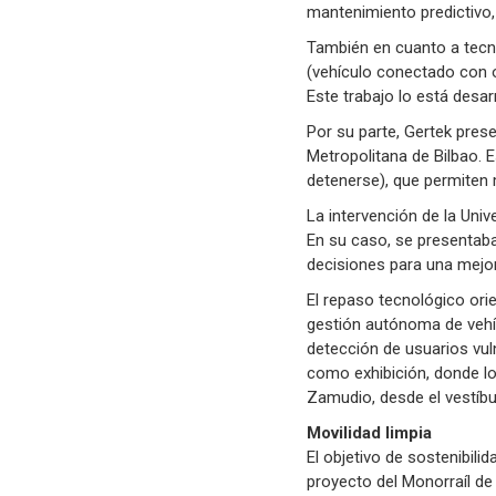
mantenimiento predictivo,
También en cuanto a tecno
(vehículo conectado con o
Este trabajo lo está desa
Por su parte, Gertek pres
Metropolitana de Bilbao. 
detenerse), que permiten me
La intervención de la Univ
En su caso, se presentaba
decisiones para una mejor
El repaso tecnológico orie
gestión autónoma de vehíc
detección de usuarios vu
como exhibición, donde l
Zamudio, desde el vestíb
Movilidad limpia
El objetivo de sostenibili
proyecto del Monorraíl de