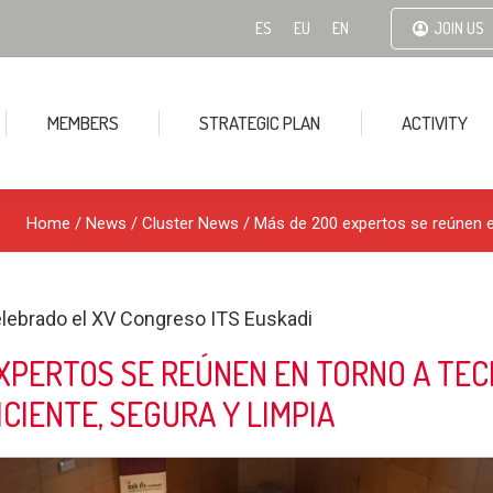
ES
EU
EN
JOIN US
MEMBERS
STRATEGIC PLAN
ACTIVITY
Home
/
News
/
Cluster News
/ Más de 200 expertos se reúnen en 
lebrado el XV Congreso ITS Euskadi
XPERTOS SE REÚNEN EN TORNO A TEC
ICIENTE, SEGURA Y LIMPIA