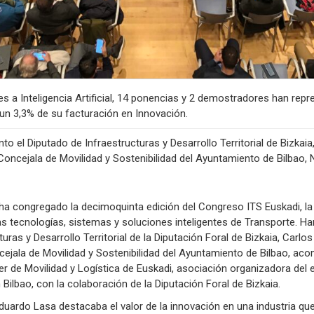
s a Inteligencia Artificial, 14 ponencias y 2 demostradores han rep
 un 3,3% de su facturación en Innovación.
o el Diputado de Infraestructuras y Desarrollo Territorial de Bizkaia,
Concejala de Movilidad y Sostenibilidad del Ayuntamiento de Bilbao, 
ha congregado la decimoquinta edición del Congreso ITS Euskadi, la c
las tecnologías, sistemas y soluciones inteligentes de Transporte. H
turas y Desarrollo Territorial de la Diputación Foral de Bizkaia, Carlo
cejala de Movilidad y Sostenibilidad del Ayuntamiento de Bilbao, a
er de Movilidad y Logística de Euskadi, asociación organizadora del 
ilbao, con la colaboración de la Diputación Foral de Bizkaia.
Eduardo Lasa destacaba el valor de la innovación en una industria qu