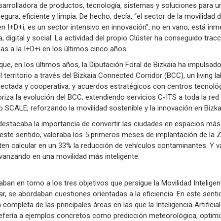
sarrolladora de productos, tecnología, sistemas y soluciones para 
segura, eficiente y limpia. De hecho, decía, “el sector de la movilida
n I+D+i, es un sector intensivo en innovación”, no en vano, está inm
 digital y social. La actividad del propio Clúster ha conseguido tra
as a la I+D+i en los últimos cinco años.
ue, en los últimos años, la Diputación Foral de Bizkaia ha impulsado
el territorio a través del Bizkaia Connected Corridor (BCC), un living 
ectada y cooperativa, y acuerdos estratégicos con centros tecnoló
iza la evolución del BCC, extendiendo servicios C-ITS a toda la red 
CALE, reforzando la movilidad sostenible y la innovación en Bizka
 destacaba la importancia de convertir las ciudades en espacios má
n este sentido, valoraba los 5 primeros meses de implantación de la
iten calcular en un 33% la reducción de vehículos contaminantes. Y va
vanzando en una movilidad más inteligente.
an en torno a los tres objetivos que persigue la Movilidad Inteligen
ar, se abordaban cuestiones orientadas a la eficiencia. En este sent
n completa de las principales áreas en las que la Inteligencia Artifici
e refería a ejemplos concretos como predicción meteorológica, optimi