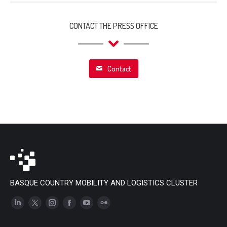
CONTACT THE PRESS OFFICE
Contact
BASQUE COUNTRY MOBILITY AND LOGISTICS CLUSTER
Linkedin
X
Instagram
Facebook
YouTube
Flickr
page
page
page
page
page
page