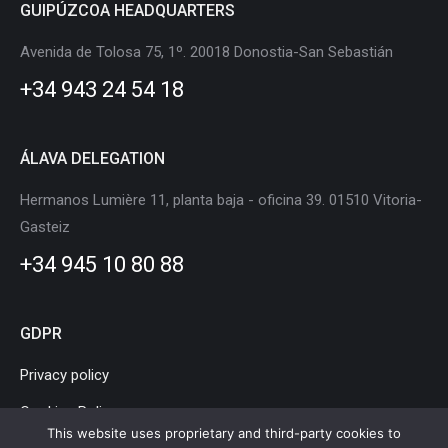
GUIPÚZCOA HEADQUARTERS
opens
opens
opens
opens
opens
opens
in
in
in
in
in
in
Avenida de Tolosa 75, 1º. 20018 Donostia-San Sebastián
new
new
new
new
new
new
+34 943 24 54 18
window
window
window
window
window
window
ÁLAVA DELEGATION
Hermanos Lumière 11, planta baja - oficina 39. 01510 Vitoria-
Gasteiz
+34 945 10 80 88
GDPR
Privacy policy
Cookies Policy
This website uses proprietary and third-party cookies to