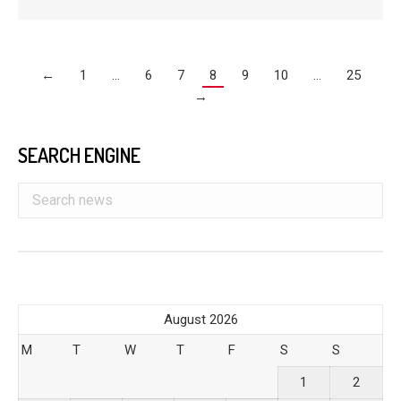
←
1
…
6
7
8
9
10
…
25
→
SEARCH ENGINE
August 2026
M
T
W
T
F
S
S
1
2