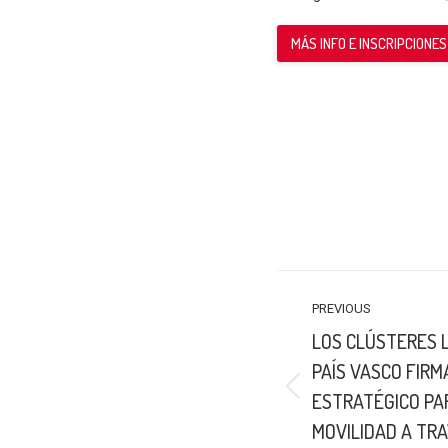
MÁS INFO E INSCRIPCIONES
POST
PREVIOUS
NAVIGATION
LOS CLÚSTERES 
PAÍS VASCO FIR
Previous
ESTRATÉGICO PA
post:
MOVILIDAD A TR