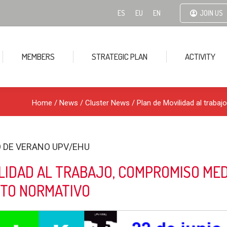
ES
EU
EN
JOIN US
MEMBERS
STRATEGIC PLAN
ACTIVITY
Home
/
News
/
Cluster News
/ Plan de Movilidad al trab
SO DE VERANO UPV/EHU
LIDAD AL TRABAJO, COMPROMISO ME
NTO NORMATIVO