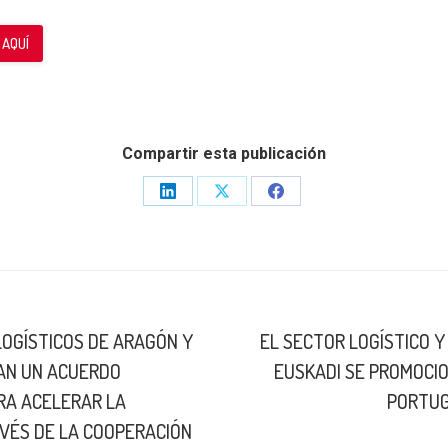
 AQUÍ
Compartir esta publicación
Share
Share
Share
on
on
on
LinkedIn
X
Facebook
LOGÍSTICOS DE ARAGÓN Y
EL SECTOR LOGÍSTICO Y
Next
MAN UN ACUERDO
EUSKADI SE PROMOCIO
post:
RA ACELERAR LA
PORTUG
AVÉS DE LA COOPERACIÓN