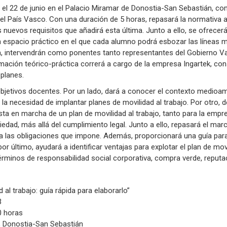
 el 22 de junio en el Palacio Miramar de Donostia-San Sebastián, co
del País Vasco. Con una duración de 5 horas, repasará la normativa a
 nuevos requisitos que añadirá esta última. Junto a ello, se ofrecer
espacio práctico en el que cada alumno podrá esbozar las líneas m
va, intervendrán como ponentes tanto representantes del Gobierno 
mación teórico-práctica correrá a cargo de la empresa Ingartek, cons
 planes.
objetivos docentes. Por un lado, dará a conocer el contexto medioa
la necesidad de implantar planes de movilidad al trabajo. Por otro, 
sta en marcha de un plan de movilidad al trabajo, tanto para la emp
iedad, más allá del cumplimiento legal. Junto a ello, repasará el ma
 las obligaciones que impone. Además, proporcionará una guía para 
 por último, ayudará a identificar ventajas para explotar el plan de mo
érminos de responsabilidad social corporativa, compra verde, reputac
d al trabajo: guía rápida para elaborarlo”
3
0 horas
, Donostia-San Sebastián