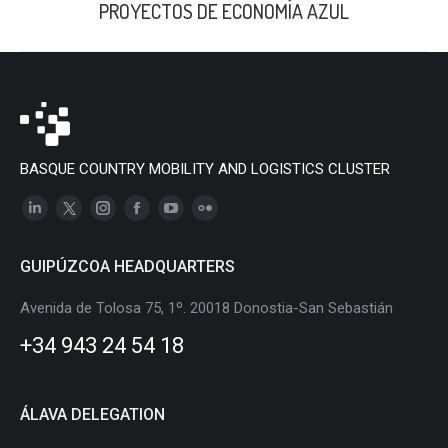
PROYECTOS DE ECONOMÍA AZUL
BASQUE COUNTRY MOBILITY AND LOGISTICS CLUSTER
Linkedin
X
Instagram
Facebook
YouTube
Flickr
page
page
page
page
page
page
GUIPÚZCOA HEADQUARTERS
opens
opens
opens
opens
opens
opens
in
in
in
in
in
in
Avenida de Tolosa 75, 1º. 20018 Donostia-San Sebastián
new
new
new
new
new
new
+34 943 24 54 18
window
window
window
window
window
window
ÁLAVA DELEGATION