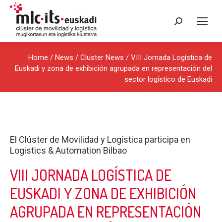
Search:
Home
/
News
/
Cluster News
/ VIII Jornada Logística de
Euskadi y zona de exhibición agrupada en representación del
sector logístico de Euskadi
El Clúster de Movilidad y Logística participa en
Logistics & Automation Bilbao
VIII JORNADA LOGÍSTICA DE
EUSKADI Y ZONA DE EXHIBICIÓN
AGRUPADA EN REPRESENTACIÓN