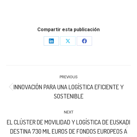
Compartir esta publicación
Share
Share
Share
on
on
on
LinkedIn
X
Facebook
POST
PREVIOUS
NAVIGATION
INNOVACIÓN PARA UNA LOGÍSTICA EFICIENTE Y
Previous
SOSTENIBLE
post:
NEXT
EL CLÚSTER DE MOVILIDAD Y LOGÍSTICA DE EUSKADI
Next
DESTINA 730 MIL EUROS DE FONDOS EUROPEOS A
post: