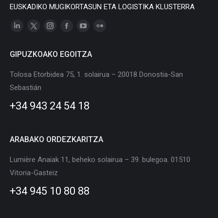
EUSKADIKO MUGIKORTASUN ETA LOGISTIKA KLUSTERRA
Linkedin
X
Instagram
Facebook
YouTube
Flickr
page
page
page
page
page
page
GIPUZKOAKO EGOITZA
opens
opens
opens
opens
opens
opens
in
in
in
in
in
in
Tolosa Etorbidea 75, 1. solairua – 20018 Donostia-San
new
new
new
new
new
new
Sebastián
window
window
window
window
window
window
+34 943 24 54 18
ARABAKO ORDEZKARITZA
Lumière Anaiak 11, beheko solairua – 39. bulegoa. 01510
Vitoria-Gasteiz
+34 945 10 80 88