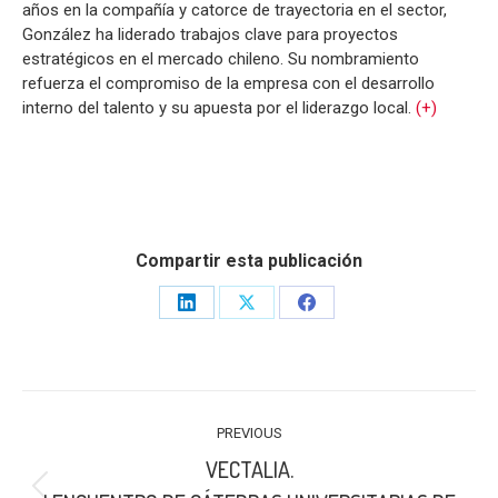
años en la compañía y catorce de trayectoria en el sector,
González ha liderado trabajos clave para proyectos
estratégicos en el mercado chileno. Su nombramiento
refuerza el compromiso de la empresa con el desarrollo
interno del talento y su apuesta por el liderazgo local.
(+)
Compartir esta publicación
Share
Share
Share
on
on
on
LinkedIn
X
Facebook
POST
PREVIOUS
NAVIGATION
VECTALIA.
Previous