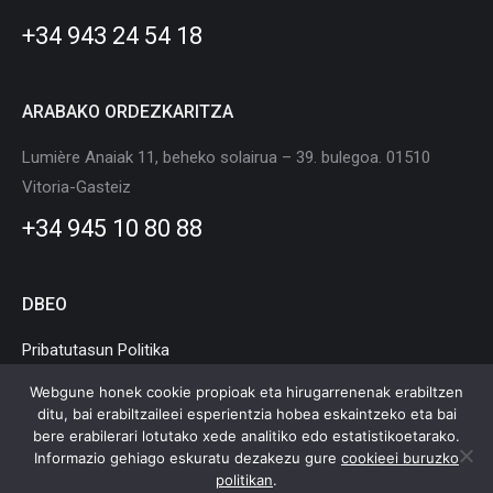
window
window
window
window
window
window
+34 943 24 54 18
ARABAKO ORDEZKARITZA
Lumière Anaiak 11, beheko solairua – 39. bulegoa. 01510
Vitoria-Gasteiz
+34 945 10 80 88
DBEO
Pribatutasun Politika
Cookie Politika
Webgune honek cookie propioak eta hirugarrenenak erabiltzen
ditu, bai erabiltzaileei esperientzia hobea eskaintzeko eta bai
Lege Oharra
bere erabilerari lotutako xede analitiko edo estatistikoetarako.
Informazio gehiago eskuratu dezakezu gure
cookieei buruzko
politikan
.