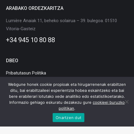
ARABAKO ORDEZKARITZA
Lumière Anaiak 11, beheko solairua – 39. bulegoa. 01510
Vitoria-Gasteiz
+34 945 10 80 88
DBEO
Pribatutasun Politika
Cookie Politika
Webgune honek cookie propioak eta hirugarrenenak erabiltzen
ditu, bai erabiltzaileei esperientzia hobea eskaintzeko eta bai
Lege Oharra
bere erabilerari lotutako xede analitiko edo estatistikoetarako.
Informazio gehiago eskuratu dezakezu gure
cookieei buruzko
politikan
.
Onartzen dut
Euskadiko Mugikortasun eta Logistika Klusterra © Copyright |
Lege
Oharra
|
Pribatutasun Politika
|
Cookie Politika
|
Web mapa