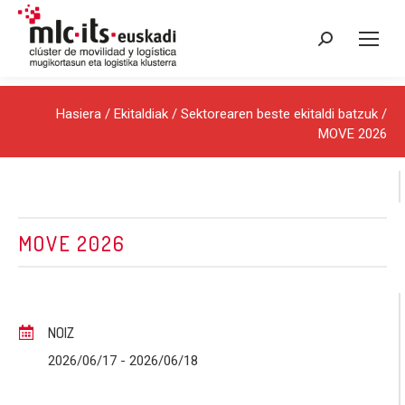
Search:
Hasiera
/
Ekitaldiak
/
Sektorearen beste ekitaldi batzuk
/
MOVE 2026
MOVE 2026
NOIZ
2026/06/17
- 2026/06/18