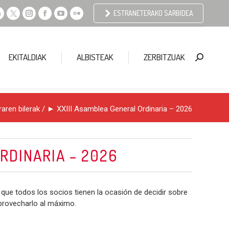
ESTRANETERAKO SARBIDEA
Linkedin
X
Instagram
Facebook
YouTube
Flickr
page
page
page
page
page
page
opens
opens
opens
opens
opens
opens
EKITALDIAK
ALBISTEAK
ZERBITZUAK
Search:
n
in
in
in
in
in
new
new
new
new
new
new
window
window
window
window
window
window
raren bilerak
/ ► XXIII Asamblea General Ordinaria – 2026
RDINARIA – 2026
que todos los socios tienen la ocasión de decidir sobre
aprovecharlo al máximo.