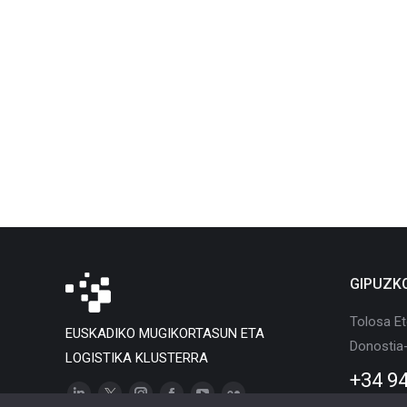
GIPUZK
Tolosa Et
EUSKADIKO MUGIKORTASUN ETA
Donostia
LOGISTIKA KLUSTERRA
+34 94
Linkedin
X
Instagram
Facebook
YouTube
Flickr