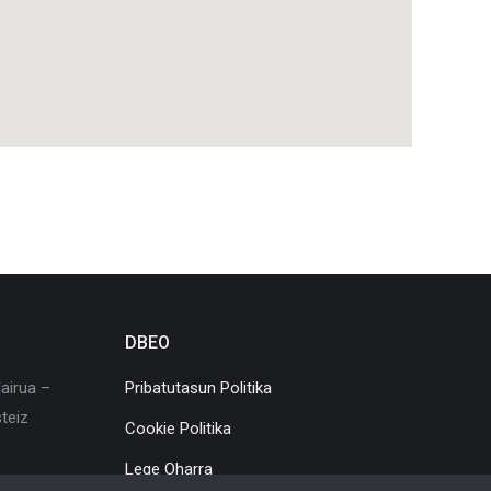
DBEO
airua –
Pribatutasun Politika
teiz
Cookie Politika
Lege Oharra