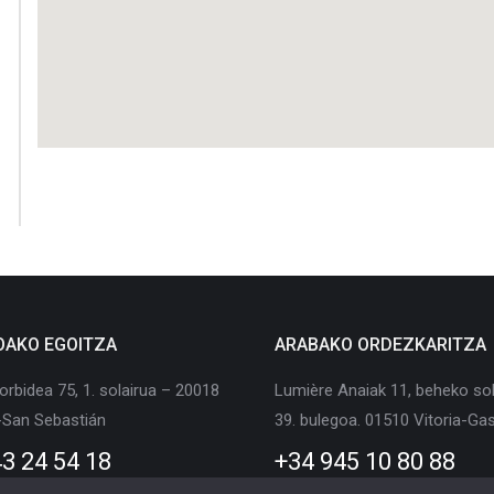
OAKO EGOITZA
ARABAKO ORDEZKARITZA
orbidea 75, 1. solairua – 20018
Lumière Anaiak 11, beheko sol
-San Sebastián
39. bulegoa. 01510 Vitoria-Gas
3 24 54 18
+34 945 10 80 88