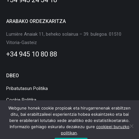
ARABAKO ORDEZKARITZA
Lumière Anaiak 11, beheko solairua – 39. bulegoa. 01510
Vitoria-Gasteiz
+34 945 10 80 88
DBEO
Pribatutasun Politika
Cookie Politika
Webgune honek cookie propioak eta hirugarrenenak erabiltzen
Lege Oharra
ditu, bai erabiltzaileei esperientzia hobea eskaintzeko eta bai
bere erabilerari lotutako xede analitiko edo estatistikoetarako.
Informazio gehiago eskuratu dezakezu gure
cookieei buruzko
politikan
.
Euskadiko Mugikortasun eta Logistika Klusterra © Copyright |
Lege