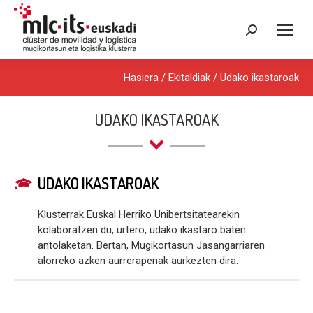
Search:
Hasiera
/
Ekitaldiak
/
Udako ikastaroak
UDAKO IKASTAROAK
UDAKO IKASTAROAK
Klusterrak Euskal Herriko Unibertsitatearekin
kolaboratzen du, urtero, udako ikastaro baten
antolaketan. Bertan, Mugikortasun Jasangarriaren
alorreko azken aurrerapenak aurkezten dira.