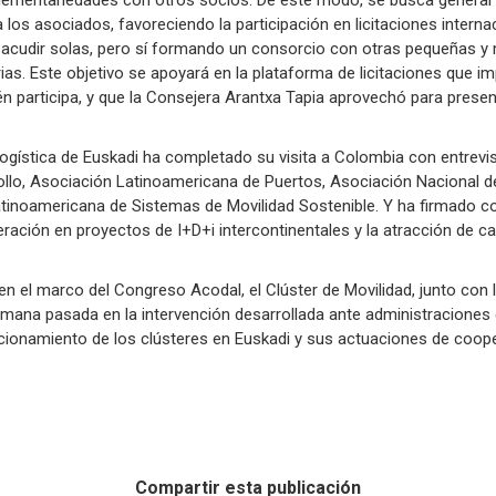
a los asociados, favoreciendo la participación en licitaciones intern
acudir solas, pero sí formando un consorcio con otras pequeñas 
s. Este objetivo se apoyará en la plataforma de licitaciones que i
én participa, y que la Consejera Arantxa Tapia aprovechó para presen
 Logística de Euskadi ha completado su visita a Colombia con entrevi
ollo, Asociación Latinoamericana de Puertos, Asociación Nacional 
tinoamericana de Sistemas de Movilidad Sostenible. Y ha firmado c
peración en proyectos de I+D+i intercontinentales y la atracción de c
en el marco del Congreso Acodal, el Clúster de Movilidad, junto con l
 semana pasada en la intervención desarrollada ante administracione
ionamiento de los clústeres en Euskadi y sus actuaciones de cooper
Compartir esta publicación