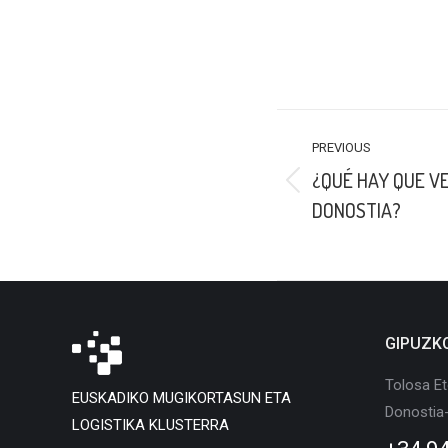
POST
PREVIOUS
NAVIGATION
¿QUÉ HAY QUE V
Previous
DONOSTIA?
post:
GIPUZK
Tolosa Et
EUSKADIKO MUGIKORTASUN ETA
Donostia
LOGISTIKA KLUSTERRA