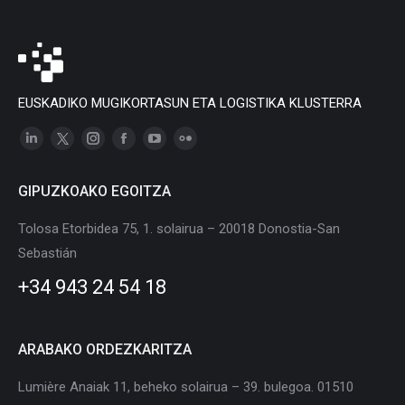
EUSKADIKO MUGIKORTASUN ETA LOGISTIKA KLUSTERRA
Linkedin
X
Instagram
Facebook
YouTube
Flickr
page
page
page
page
page
page
GIPUZKOAKO EGOITZA
opens
opens
opens
opens
opens
opens
in
in
in
in
in
in
Tolosa Etorbidea 75, 1. solairua – 20018 Donostia-San
new
new
new
new
new
new
Sebastián
window
window
window
window
window
window
+34 943 24 54 18
ARABAKO ORDEZKARITZA
Lumière Anaiak 11, beheko solairua – 39. bulegoa. 01510