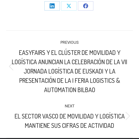
Share
Share
Share
on
on
on
LinkedIn
X
Facebook
POST
PREVIOUS
NAVIGATION
EASYFAIRS Y EL CLÚSTER DE MOVILIDAD Y
LOGÍSTICA ANUNCIAN LA CELEBRACIÓN DE LA VII
Previous
JORNADA LOGÍSTICA DE EUSKADI Y LA
post:
PRESENTACIÓN DE LA I FERIA LOGISTICS &
AUTOMATION BILBAO
NEXT
EL SECTOR VASCO DE MOVILIDAD Y LOGÍSTICA
Next
MANTIENE SUS CIFRAS DE ACTIVIDAD
post: