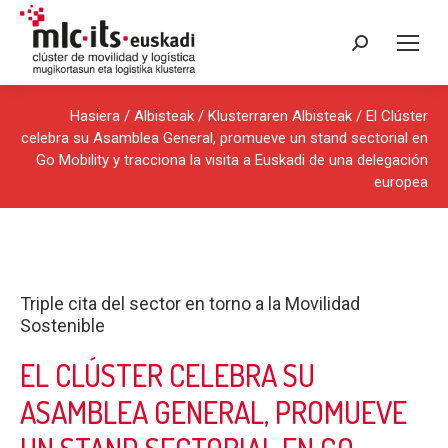
Search:
Hasiera
/
Albisteak
/
Klusterraren Albisteak
/ El Clúster
celebra su Asamblea General, promueve un stand sectorial en
Go Mobility y tracciona la visita a Euskadi de una delegación
europea
Triple cita del sector en torno a la Movilidad
Sostenible
EL CLÚSTER CELEBRA SU
ASAMBLEA GENERAL, PROMUEVE