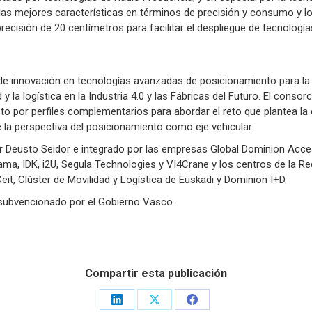
las mejores características en términos de precisión y consumo y log
precisión de 20 centímetros para facilitar el despliegue de tecnolog
e innovación en tecnologías avanzadas de posicionamiento para la 
 y la logística en la Industria 4.0 y las Fábricas del Futuro. El conso
o por perfiles complementarios para abordar el reto que plantea la
e la perspectiva del posicionamiento como eje vehicular.
r Deusto Seidor e integrado por las empresas Global Dominion Acce
a, IDK, i2U, Segula Technologies y VI4Crane y los centros de la Re
it, Clúster de Movilidad y Logística de Euskadi y Dominion I+D.
subvencionado por el Gobierno Vasco.
Compartir esta publicación
Share
Share
Share