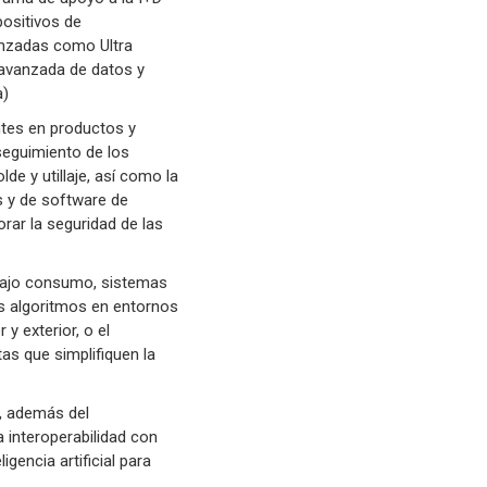
positivos de
anzadas como Ultra
 avanzada de datos y
a)
ntes en productos y
seguimiento de los
e y utillaje, así como la
s y de software de
orar la seguridad de las
 bajo consumo, sistemas
os algoritmos en entornos
y exterior, o el
as que simplifiquen la
a, además del
 interoperabilidad con
gencia artificial para