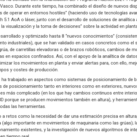
 Vasco. Durante este tiempo, ha combinado el diseño de nuevos dis
s de operar en entornos hostiles” (haciendo uso de tecnologías av
 5.1 AoA o láser, junto con el desarrollo de soluciones de analítica
la visualización y la toma de decisiones” sobre la actividad en plant
esarrollado y optimizado hasta 8 “nuevos conocimientos” (consiste
nto industriales), que se han validado en casos concretos como el 
úa, de carretillas elevadoras o de brazos robóticos, cambios de mold
s en espacios confinados. Así, con el apoyo de la analítica de dato
imizar los movimientos en planta y enviar alertas para, con ello, mej
mpos y costes de producción.
 se ha trabajado en aspectos como sistemas de posicionamiento de
s de posicionamiento tanto en interiores como en exteriores, nuev
 es más complicado (en los que hay cambios continuos entre interior 
D porque se producen movimientos también en altura), y herramient
odas las herramientas.
o a retos como la necesidad de dar una estimación precisa en altur
 (algo importante en movimientos de maquinaria como las grúas); la
amiento existentes, y la investigación de nuevos algoritmos de inteli
en tiempo real.