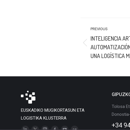
POST
PREVIOUS
NAVIGATION
INTELIGENCIA ART
Previous
AUTOMATIZACIÓN 
post:
UNA LOGÍSTICA M
GIPUZK
Tolosa Et
EUSKADIKO MUGIKORTASUN ETA
Donostia
LOGISTIKA KLUSTERRA
+34 94