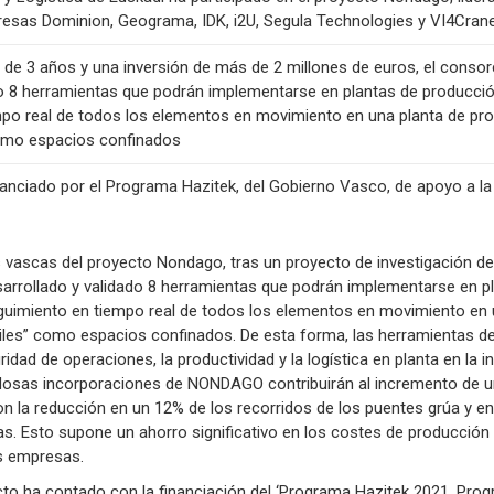
resas Dominion, Geograma, IDK, i2U, Segula Technologies y VI4Crane 
 de 3 años y una inversión de más de 2 millones de euros, el consor
do 8 herramientas que podrán implementarse en plantas de producción
mpo real de todos los elementos en movimiento en una planta de pro
como espacios confinados
nanciado por el Programa Hazitek, del Gobierno Vasco, de apoyo a la
vascas del proyecto Nondago, tras un proyecto de investigación de
sarrollado y validado 8 herramientas que podrán implementarse en p
eguimiento en tiempo real de todos los elementos en movimiento en 
iles” como espacios confinados. De esta forma, las herramientas de
idad de operaciones, la productividad y la logística en planta en la in
osas incorporaciones de NONDAGO contribuirán al incremento de un
on la reducción en un 12% de los recorridos de los puentes grúa y 
ras. Esto supone un ahorro significativo en los costes de producción
as empresas.
ecto ha contado con la financiación del ‘Programa Hazitek 2021. Pro