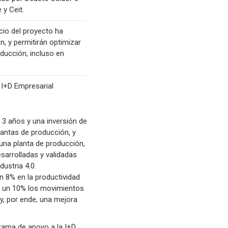
y Ceit.
cio del proyecto ha
, y permitirán optimizar
ducción, incluso en
 I+D Empresarial
 3 años y una inversión de
lantas de producción, y
una planta de producción,
sarrolladas y validadas
dustria 4.0.
 8% en la productividad
en un 10% los movimientos
 y, por ende, una mejora
grama de apoyo a la I+D