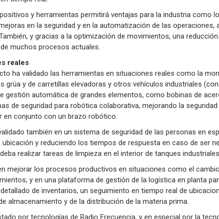
spositivos y herramientas permitirá ventajas para la industria como
on mejoras en la seguridad y en la automatización de las operaciones
También, y gracias a la optimización de movimientos, una reducción
l de muchos procesos actuales.
es reales
ecto ha validado las herramientas en situaciones reales como la mon
grúa y de carretillas elevadoras y otros vehículos industriales (con 
e gestión automática de grandes elementos, como bobinas de acero
s de seguridad para robótica colaborativa, mejorando la seguridad 
r en conjunto con un brazo robótico.
validado también en un sistema de seguridad de las personas en es
a ubicación y reduciendo los tiempos de respuesta en caso de ser n
deba realizar tareas de limpieza en el interior de tanques industriales
en mejorar los procesos productivos en situaciones como el cambi
ientos; y en una plataforma de gestión de la logística en planta para
 detallado de inventarios, un seguimiento en tiempo real de ubicaci
de almacenamiento y de la distribución de la materia prima.
stado por tecnologías de Radio Frecuencia, y en especial por la tecn