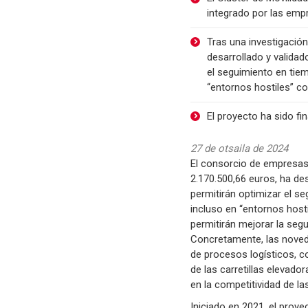
integrado por las emp
Tras una investigación
desarrollado y valida
el seguimiento en tie
“entornos hostiles” 
El proyecto ha sido fi
27 de otsaila de 2024
El consorcio de empresas 
2.170.500,66 euros, ha de
permitirán optimizar el s
incluso en “entornos host
permitirán mejorar la segur
Concretamente, las noved
de procesos logísticos, c
de las carretillas elevado
en la competitividad de l
Iniciado en 2021, el proy