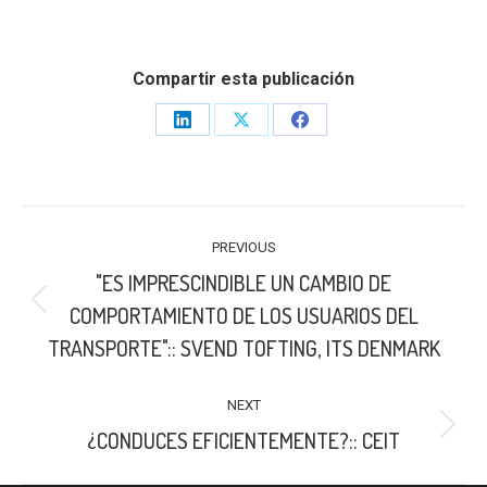
Compartir esta publicación
Share
Share
Share
on
on
on
LinkedIn
X
Facebook
POST
PREVIOUS
NAVIGATION
"ES IMPRESCINDIBLE UN CAMBIO DE
Previous
COMPORTAMIENTO DE LOS USUARIOS DEL
post:
TRANSPORTE":: SVEND TOFTING, ITS DENMARK
NEXT
Next
¿CONDUCES EFICIENTEMENTE?:: CEIT
post: