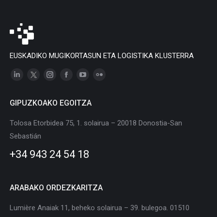
EUSKADIKO MUGIKORTASUN ETA LOGISTIKA KLUSTERRA
Linkedin
X
Instagram
Facebook
YouTube
Flickr
page
page
page
page
page
page
GIPUZKOAKO EGOITZA
opens
opens
opens
opens
opens
opens
in
in
in
in
in
in
Tolosa Etorbidea 75, 1. solairua – 20018 Donostia-San
new
new
new
new
new
new
Sebastián
window
window
window
window
window
window
+34 943 24 54 18
ARABAKO ORDEZKARITZA
Lumière Anaiak 11, beheko solairua – 39. bulegoa. 01510