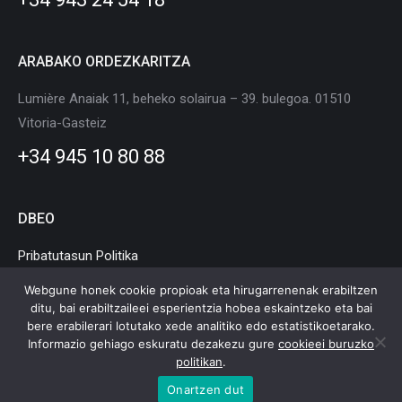
ARABAKO ORDEZKARITZA
Lumière Anaiak 11, beheko solairua – 39. bulegoa. 01510
Vitoria-Gasteiz
+34 945 10 80 88
DBEO
Pribatutasun Politika
Cookie Politika
Webgune honek cookie propioak eta hirugarrenenak erabiltzen
ditu, bai erabiltzaileei esperientzia hobea eskaintzeko eta bai
Lege Oharra
bere erabilerari lotutako xede analitiko edo estatistikoetarako.
Informazio gehiago eskuratu dezakezu gure
cookieei buruzko
politikan
.
Onartzen dut
Euskadiko Mugikortasun eta Logistika Klusterra © Copyright |
Lege