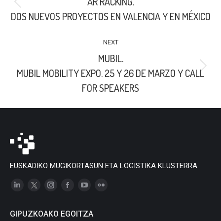
AR RACKING.
Previous
DOS NUEVOS PROYECTOS EN VALENCIA Y EN MÉXICO
post:
NEXT
MUBIL.
Next
MUBIL MOBILITY EXPO. 25 Y 26 DE MARZO Y CALL
post:
FOR SPEAKERS
EUSKADIKO MUGIKORTASUN ETA LOGISTIKA KLUSTERRA
Linkedin
X
Instagram
Facebook
YouTube
Flickr
page
page
page
page
page
page
GIPUZKOAKO EGOITZA
opens
opens
opens
opens
opens
opens