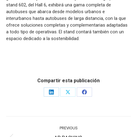
stand 602, del Hall 6, exhibirá una gama completa de
autobuses que abarca desde modelos urbanos e
interurbanos hasta autobuses de larga distancia, con la que
ofrece soluciones completas y complementarias adaptadas
a todo tipo de operativas. El stand contará también con un
espacio dedicado a la sostenibilidad.
Compartir esta publicación
Share
Share
Share
on
on
on
LinkedIn
X
Facebook
POST
PREVIOUS
NAVIGATION