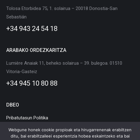
in
in
in
in
in
in
Tolosa Etorbidea 75, 1. solairua – 20018 Donostia-San
new
new
new
new
new
new
Sebastián
window
window
window
window
window
window
+34 943 24 54 18
ARABAKO ORDEZKARITZA
Lumière Anaiak 11, beheko solairua – 39. bulegoa. 01510
Vitoria-Gasteiz
+34 945 10 80 88
DBEO
Pribatutasun Politika
Cookie Politika
Webgune honek cookie propioak eta hirugarrenenak erabiltzen
ditu, bai erabiltzaileei esperientzia hobea eskaintzeko eta bai