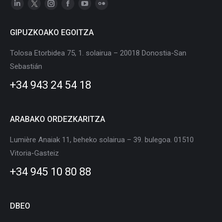
Linkedin
X
Instagram
Facebook
YouTube
Flickr
page
page
page
page
page
page
GIPUZKOAKO EGOITZA
opens
opens
opens
opens
opens
opens
in
in
in
in
in
in
Tolosa Etorbidea 75, 1. solairua – 20018 Donostia-San
new
new
new
new
new
new
Sebastián
window
window
window
window
window
window
+34 943 24 54 18
ARABAKO ORDEZKARITZA
Lumière Anaiak 11, beheko solairua – 39. bulegoa. 01510
Vitoria-Gasteiz
+34 945 10 80 88
DBEO