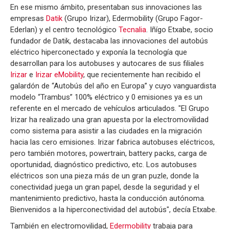
En ese mismo ámbito, presentaban sus innovaciones las
empresas
Datik
(Grupo Irizar), Edermobility (Grupo Fagor-
Ederlan) y el centro tecnológico
Tecnalia
. Iñígo Etxabe, socio
fundador de Datik, destacaba las innovaciones del autobús
eléctrico hiperconectado y exponía la tecnología que
desarrollan para los autobuses y autocares de sus filiales
Irizar
e
Irizar eMobility
, que recientemente han recibido el
galardón de “Autobús del año en Europa” y cuyo vanguardista
modelo “Trambus” 100% eléctrico y 0 emisiones ya es un
referente en el mercado de vehículos articulados. "El Grupo
Irizar ha realizado una gran apuesta por la electromovilidad
como sistema para asistir a las ciudades en la migración
hacia las cero emisiones. Irizar fabrica autobuses eléctricos,
pero también motores, powertrain, battery packs, carga de
oportunidad, diagnóstico predictivo, etc. Los autobuses
eléctricos son una pieza más de un gran puzle, donde la
conectividad juega un gran papel, desde la seguridad y el
mantenimiento predictivo, hasta la conducción autónoma.
Bienvenidos a la hiperconectividad del autobús", decía Etxabe.
También en electromovilidad,
Edermobility
trabaja para