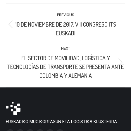
LinkedIn
X
Facebook
POST
PREVIOUS
NAVIGATION
10 DE NOVIEMBRE DE 2017. VIII CONGRESO ITS
Previous
EUSKADI
post:
NEXT
EL SECTOR DE MOVILIDAD, LOGÍSTICA Y
Next
TECNOLOGÍAS DE TRANSPORTE SE PRESENTA ANTE
post:
COLOMBIA Y ALEMANIA
EUSKADIKO MUGIKORTASUN ETA LOGISTIKA KLUSTERRA