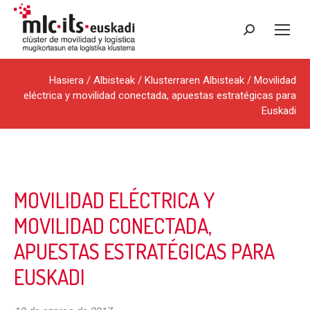
Search:
Hasiera
/
Albisteak
/
Klusterraren Albisteak
/ Movilidad
eléctrica y movilidad conectada, apuestas estratégicas para
Euskadi
MOVILIDAD ELÉCTRICA Y
MOVILIDAD CONECTADA,
APUESTAS ESTRATÉGICAS PARA
EUSKADI