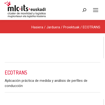
Search:
Hasiera
/ Jarduera /
Proiektuak
/ ECOTRANS
ECOTRANS
Aplicación práctica de medida y análisis de perfiles de
conducción