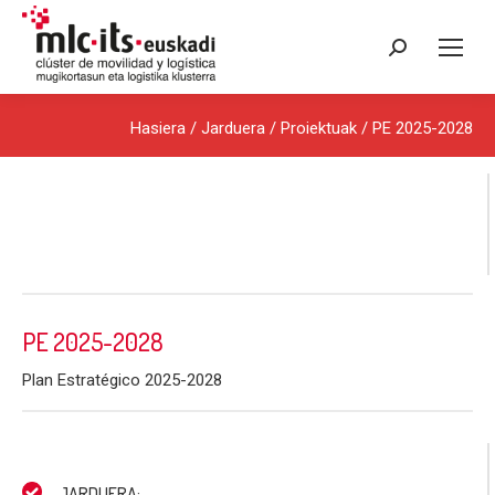
Search:
Hasiera
/ Jarduera /
Proiektuak
/ PE 2025-2028
PE 2025-2028
Plan Estratégico 2025-2028
JARDUERA: