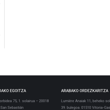
OAKO EGOITZA
ARABAKO ORDEZKARITZA
orbidea 75, 1. solairua – 20018
Lumière Anaiak 11, beheko sol
-San Sebastián
39. bulegoa. 01510 Vitoria-Gas