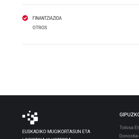
FINANTZIAZIOA
OTROS
GIPUZK
Tolosa Et
EUSKADIKO MUGIKORTASUN ETA
Donostia