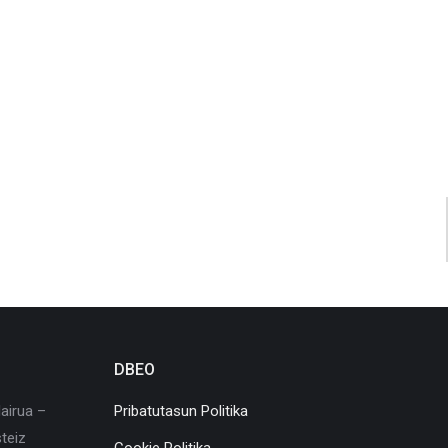
DBEO
airua –
Pribatutasun Politika
teiz
Cookie Politika