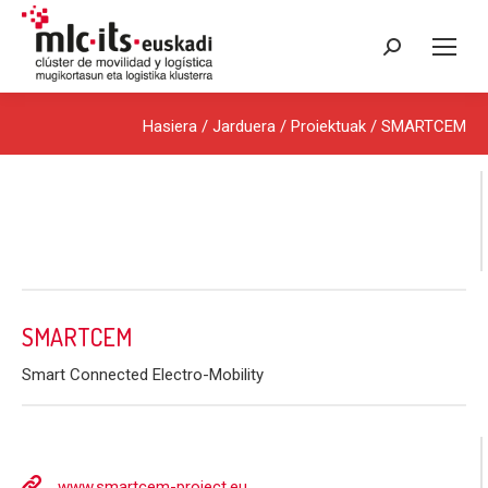
Search:
Hasiera
/ Jarduera /
Proiektuak
/ SMARTCEM
SMARTCEM
Smart Connected Electro-Mobility
www.smartcem-project.eu