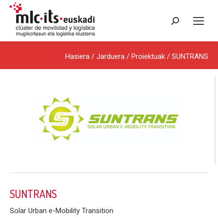
Search:
Hasiera
/ Jarduera /
Proiektuak
/ SUNTRANS
SUNTRANS
Solar Urban e-Mobility Transition