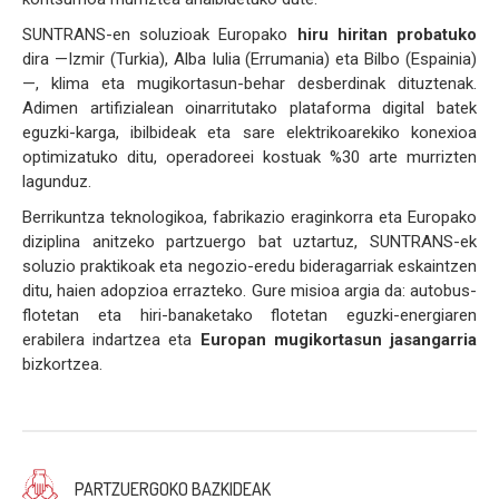
SUNTRANS-en soluzioak Europako
hiru hiritan probatuko
dira —Izmir (Turkia), Alba Iulia (Errumania) eta Bilbo (Espainia)
—, klima eta mugikortasun-behar desberdinak dituztenak.
Adimen artifizialean oinarritutako plataforma digital batek
eguzki-karga, ibilbideak eta sare elektrikoarekiko konexioa
optimizatuko ditu, operadoreei kostuak %30 arte murrizten
lagunduz.
Berrikuntza teknologikoa, fabrikazio eraginkorra eta Europako
diziplina anitzeko partzuergo bat uztartuz, SUNTRANS-ek
soluzio praktikoak eta negozio-eredu bideragarriak eskaintzen
ditu, haien adopzioa errazteko. Gure misioa argia da: autobus-
flotetan eta hiri-banaketako flotetan eguzki-energiaren
erabilera indartzea eta
Europan mugikortasun jasangarria
bizkortzea.
PARTZUERGOKO BAZKIDEAK