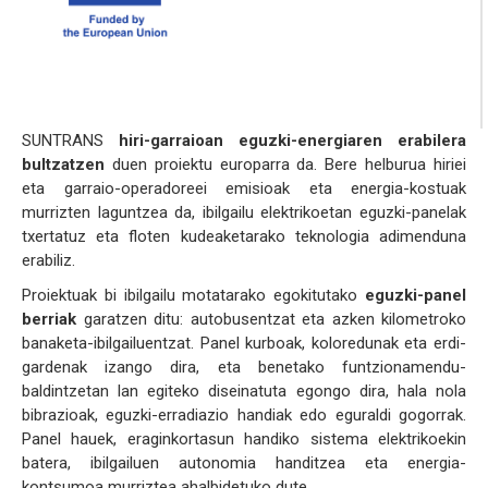
SUNTRANS
hiri-garraioan eguzki-energiaren erabilera
bultzatzen
duen proiektu europarra da. Bere helburua hiriei
eta garraio-operadoreei emisioak eta energia-kostuak
murrizten laguntzea da, ibilgailu elektrikoetan eguzki-panelak
txertatuz eta floten kudeaketarako teknologia adimenduna
erabiliz.
Proiektuak bi ibilgailu motatarako egokitutako
eguzki-panel
berriak
garatzen ditu: autobusentzat eta azken kilometroko
banaketa-ibilgailuentzat. Panel kurboak, koloredunak eta erdi-
gardenak izango dira, eta benetako funtzionamendu-
baldintzetan lan egiteko diseinatuta egongo dira, hala nola
bibrazioak, eguzki-erradiazio handiak edo eguraldi gogorrak.
Panel hauek, eraginkortasun handiko sistema elektrikoekin
batera, ibilgailuen autonomia handitzea eta energia-
kontsumoa murriztea ahalbidetuko dute.