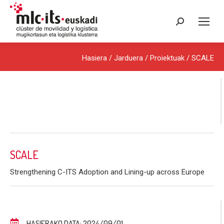
Search:
Hasiera
/ Jarduera /
Proiektuak
/ SCALE
SCALE
Strengthening C-ITS Adoption and Lining-up across Europe
HASIERAKO DATA: 2024/09/01