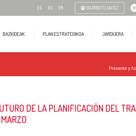
ES
EU
EN
BAZKIDETU ZAITEZ
BAZKIDEAK
PLAN ESTRATEGIKOA
JARDUERA
i
Presente y fu
UTURO DE LA PLANIFICACIÓN DEL TR
E MARZO