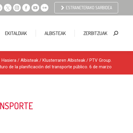
ESTRANETERAKO SARBIDEA
Linkedin
X
Instagram
Facebook
YouTube
Flickr
page
page
page
page
page
page
opens
opens
opens
opens
opens
opens
EKITALDIAK
ALBISTEAK
ZERBITZUAK
Search:
n
in
in
in
in
in
new
new
new
new
new
new
window
window
window
window
window
window
Hasiera
/
Albisteak
/
Klusterraren Albisteak
/ PTV Group.
turo de la planificación del transporte público. 6 de marzo
ANSPORTE