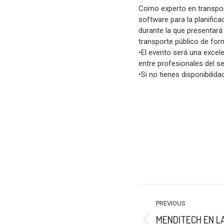
Como experto en transport
software para la planific
durante la que presentará 
transporte público de form
•El evento será una excel
entre profesionales del s
•Si no tienes disponibilidad
POST
PREVIOUS
NAVIGATION
MENDITECH EN LA