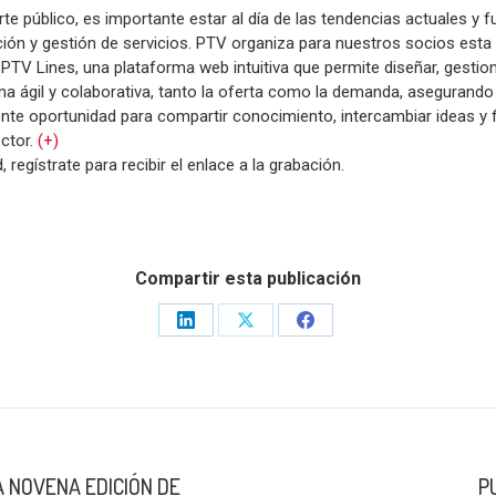
e público, es importante estar al día de las tendencias actuales y f
ación y gestión de servicios. PTV organiza para nuestros socios esta
PTV Lines, una plataforma web intuitiva que permite diseñar, gestion
a ágil y colaborativa, tanto la oferta como la demanda, asegurando su
ente oportunidad para compartir conocimiento, intercambiar ideas y f
ector.
(+)
, regístrate para recibir el enlace a la grabación.
Compartir esta publicación
Share
Share
Share
on
on
on
LinkedIn
X
Facebook
 NOVENA EDICIÓN DE
P