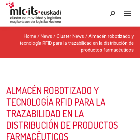
Search:
Home
/
News
/
Cluster News
/ Almacén robotizado y
tecnología RFID para la trazabilidad en la distribución de
productos farmacéuticos
ALMACÉN ROBOTIZADO Y
TECNOLOGÍA RFID PARA LA
TRAZABILIDAD EN LA
DISTRIBUCIÓN DE PRODUCTOS
FARMACÉUTICOS