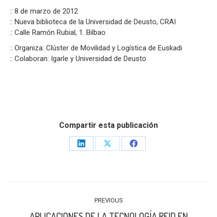
:: 8 de marzo de 2012
:: Nueva biblioteca de la Universidad de Deusto, CRAI
:: Calle Ramón Rubial, 1. Bilbao
:: Organiza: Clúster de Movilidad y Logística de Euskadi
:: Colaboran: Igarle y Universidad de Deusto
Compartir esta publicación
Share
Share
Share
on
on
on
LinkedIn
X
Facebook
POST
PREVIOUS
NAVIGATION
APLICACIONES DE LA TECNOLOGÍA RFID EN