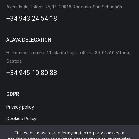
in
in
in
in
in
in
Avenida de Tolosa 75, 1º. 20018 Donostia-San Sebastián
new
new
new
new
new
new
+34 943 24 54 18
window
window
window
window
window
window
ÁLAVA DELEGATION
Hermanos Lumière 11, planta baja - oficina 39. 01510 Vitoria-
Gasteiz
+34 945 10 80 88
GDPR
Privacy policy
Cookies Policy
Legal Notice
This website uses proprietary and third-party cookies to