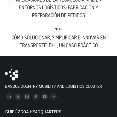
Previous
ENTORNOS LOGÍSTICOS: FABRICACIÓN Y
post:
PREPARACIÓN DE PEDIDOS
NEXT
CÓMO SOLUCIONAR, SIMPLIFICAR E INNOVAR EN
Next
TRANSPORTE: DHL, UN CASO PRÁCTICO
post:
BASQUE COUNTRY MOBILITY AND LOGISTICS CLUSTER
Linkedin
X
Instagram
Facebook
YouTube
Flickr
page
page
page
page
page
page
GUIPÚZCOA HEADQUARTERS
opens
opens
opens
opens
opens
opens