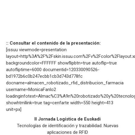
:: Consultar el contenido de la presentación:
[issuu viewmode=presentation
layout=http%3A%2F%2Fskin.issuu.com%2Fv%2Fcolor%2Flayout.x
backgroundcolor=FFFFFF showflipbtn=true autoflip=true
autofliptime=6000 documentid=120330090526-
bd1972b6c0b247ecbb1cb3d743d778fc
docname=almacen_robotizado_rfid_distribucion_farmacia
username=MonicaFanlo2
loadinginfotext=Almac%C3%A9n%20robotizado%20y%20tecnol
showhtmllink=true tag=cenfarte width=550 height=413
unit=px]
II Jornada Logística de Euskadi
Tecnologías de identificación y trazabilidad. Nuevas
aplicaciones de RFID