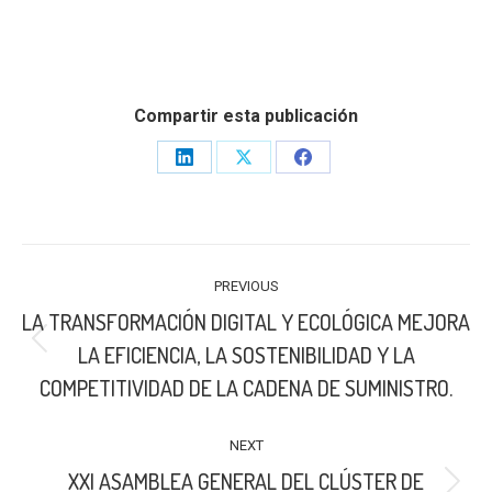
Compartir esta publicación
Share
Share
Share
on
on
on
LinkedIn
X
Facebook
POST
PREVIOUS
NAVIGATION
LA TRANSFORMACIÓN DIGITAL Y ECOLÓGICA MEJORA
Previous
LA EFICIENCIA, LA SOSTENIBILIDAD Y LA
post:
COMPETITIVIDAD DE LA CADENA DE SUMINISTRO.
NEXT
XXI ASAMBLEA GENERAL DEL CLÚSTER DE