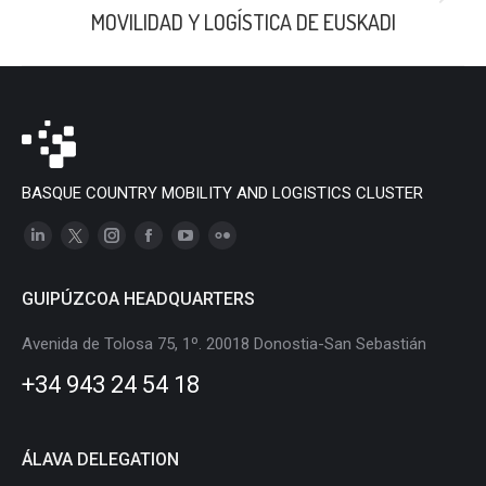
Next
MOVILIDAD Y LOGÍSTICA DE EUSKADI
post:
BASQUE COUNTRY MOBILITY AND LOGISTICS CLUSTER
Linkedin
X
Instagram
Facebook
YouTube
Flickr
page
page
page
page
page
page
GUIPÚZCOA HEADQUARTERS
opens
opens
opens
opens
opens
opens
in
in
in
in
in
in
Avenida de Tolosa 75, 1º. 20018 Donostia-San Sebastián
new
new
new
new
new
new
+34 943 24 54 18
window
window
window
window
window
window
ÁLAVA DELEGATION