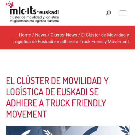
Search:
Home
/
News
/
Cluster News
/ El Clúster de Movilidad y
Logística de Euskadi se adhiere a Truck Friendly Movement
EL CLÚSTER DE MOVILIDAD Y
LOGÍSTICA DE EUSKADI SE
ADHIERE A TRUCK FRIENDLY
MOVEMENT