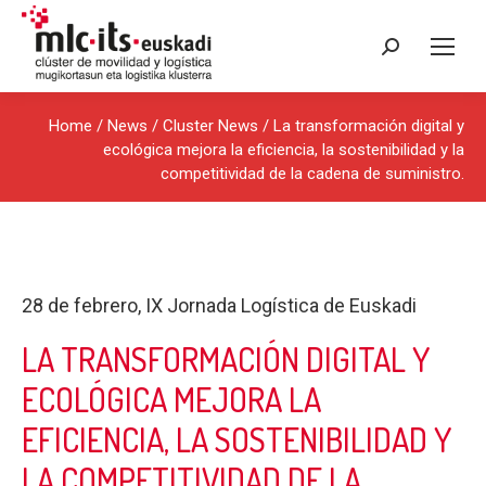
Search:
Home
/
News
/
Cluster News
/ La transformación digital y
ecológica mejora la eficiencia, la sostenibilidad y la
competitividad de la cadena de suministro.
28 de febrero, IX Jornada Logística de Euskadi
LA TRANSFORMACIÓN DIGITAL Y
ECOLÓGICA MEJORA LA
EFICIENCIA, LA SOSTENIBILIDAD Y
LA COMPETITIVIDAD DE LA