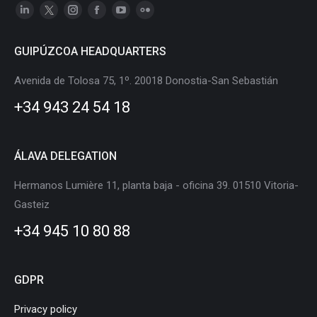
Linkedin
X
Instagram
Facebook
YouTube
Flickr
page
page
page
page
page
page
GUIPÚZCOA HEADQUARTERS
opens
opens
opens
opens
opens
opens
in
in
in
in
in
in
Avenida de Tolosa 75, 1º. 20018 Donostia-San Sebastián
new
new
new
new
new
new
+34 943 24 54 18
window
window
window
window
window
window
ÁLAVA DELEGATION
Hermanos Lumière 11, planta baja - oficina 39. 01510 Vitoria-
Gasteiz
+34 945 10 80 88
GDPR
Privacy policy